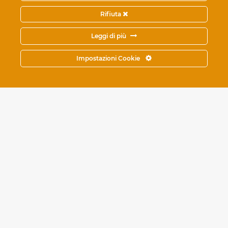
Rifiuta
Leggi di più
Impostazioni Cookie
Le nostre squadre
2ª
Staff
tecnico e
Categoria
calendario
partite
Antal
3ª
Staff
tecnico e
Categoria
calendario